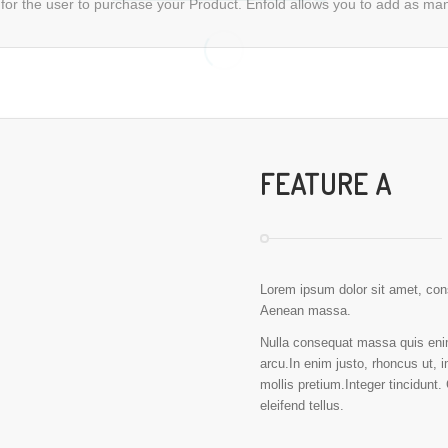
 for the user to purchase your Product. Enfold allows you to add as ma
FEATURE A
Lorem ipsum dolor sit amet, con
Aenean massa.
Nulla consequat massa quis enim.
arcu.In enim justo, rhoncus ut, i
mollis pretium.Integer tincidun
eleifend tellus.