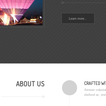
Learn more...
ABOUT US
CRAFTED WI
Aenean vulputate
eleifend ac, en