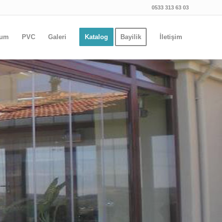
0533 313 63 03
yum
PVC
Galeri
Katalog
Bayilik
İletişim