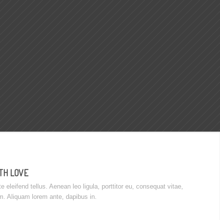
TH LOVE
 eleifend tellus. Aenean leo ligula, porttitor eu, consequat vitae,
im. Aliquam lorem ante, dapibus in.