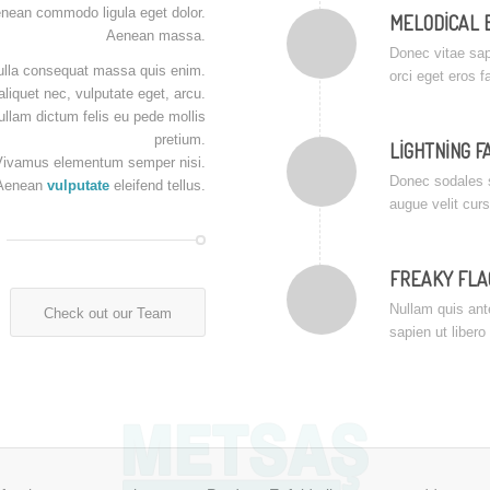
enean commodo ligula eget dolor.
MELODICAL 
Aenean massa.
Donec vitae sap
ulla consequat massa quis enim.
orci eget eros f
 aliquet nec, vulputate eget, arcu.
Nullam dictum felis eu pede mollis
pretium.
LIGHTNING F
. Vivamus elementum semper nisi.
Donec sodales 
Aenean
vulputate
eleifend tellus.
augue velit cur
FREAKY FLA
Nullam quis ant
Check out our Team
sapien ut libero