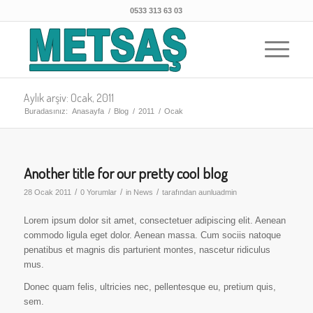
0533 313 63 03
Aylık arşiv: Ocak, 2011
Buradasınız:
Anasayfa
/
Blog
/
2011
/
Ocak
Another title for our pretty cool blog
/
/
/
28 Ocak 2011
0 Yorumlar
in
News
tarafından
aunluadmin
Lorem ipsum dolor sit amet, consectetuer adipiscing elit. Aenean
commodo ligula eget dolor. Aenean massa. Cum sociis natoque
penatibus et magnis dis parturient montes, nascetur ridiculus
mus.
Donec quam felis, ultricies nec, pellentesque eu, pretium quis,
sem.