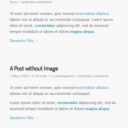
/
News
tarafından
aunluadmin
Ut enim ad minim veniam, quis nostrud
exercitation ullamco
laboris nisi ut aliquip ex ea commodo consequat. Lorem ipsum
dolor sit amet,
consectetur
adipisicing elit, sed do eiusmod
tempor incididunt ut labore et dolore
magna aliqua
.
Devamını Oku
A Post without Image
/
/
/
7 Mayıs 2010
0 Yorumlar
in
Uncategorized
tarafından
aunluadmin
Ut enim ad minim veniam, quis nostrud
exercitation ullamco
laboris nisi ut aliquip ex ea commodo consequat.
Lorem ipsum dolor sit amet,
consectetur
adipisicing elit, sed do
eiusmod tempor incididunt ut labore et dolore
magna aliqua
.
Devamını Oku