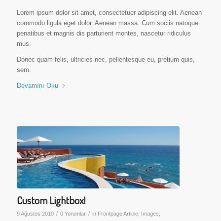
Lorem ipsum dolor sit amet, consectetuer adipiscing elit. Aenean
commodo ligula eget dolor. Aenean massa. Cum sociis natoque
penatibus et magnis dis parturient montes, nascetur ridiculus
mus.
Donec quam felis, ultricies nec, pellentesque eu, pretium quis,
sem.
Devamını Oku
Custom Lightbox!
/
/
9 Ağustos 2010
0 Yorumlar
in
Frontpage Article
,
Images
,