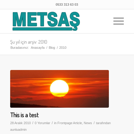
0533 313 63 03
Şu yıl için arşiv: 2010
Buradasınız:
Anasayfa
/
Blog
/
2010
This is a test
/
/
/
28 Aralık 2010
0 Yorumlar
in
Frontpage Article
,
News
tarafından
aunluadmin