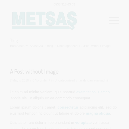
0533 313 63 03
Blog
Buradasınız:
Anasayfa
/
Blog
/
Uncategorized
/
A Post without Image
A Post without Image
/
/
/
7 Mayıs 2010
0 Yorumlar
in
Uncategorized
tarafından
aunluadmin
Ut enim ad minim veniam, quis nostrud
exercitation ullamco
laboris nisi ut aliquip ex ea commodo consequat.
Lorem ipsum dolor sit amet,
consectetur
adipisicing elit, sed do
eiusmod tempor incididunt ut labore et dolore
magna aliqua
.
Duis aute irure dolor in reprehenderit in
voluptate
velit esse
cillum dolore eu fugiat nulla pariatur. Excepteur sint occaecat