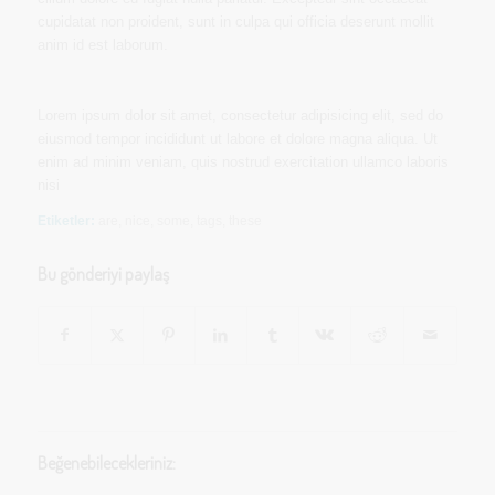
cupidatat non proident, sunt in culpa qui officia deserunt mollit
anim id est laborum.
Lorem ipsum dolor sit amet, consectetur adipisicing elit, sed do
eiusmod tempor incididunt ut labore et dolore magna aliqua. Ut
enim ad minim veniam, quis nostrud exercitation ullamco laboris
nisi
Etiketler:
are
,
nice
,
some
,
tags
,
these
Bu gönderiyi paylaş
Beğenebilecekleriniz: