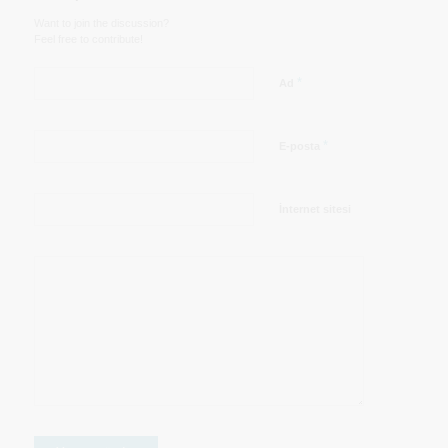
Want to join the discussion?
Feel free to contribute!
*
Ad
*
E-posta
İnternet sitesi