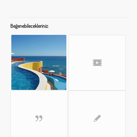
Beğenebilecekleriniz: