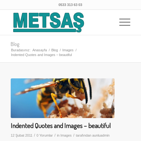
0533 313 63 03
Blog
Buradasınız:
Anasayfa
/
Blog
/
Images
/
Indented Quotes and Images – beautiful
Indented Quotes and Images – beautiful
/
/
/
12 Şubat 2011
0 Yorumlar
in
Images
tarafından
aunluadmin