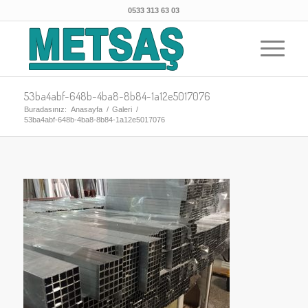
0533 313 63 03
53ba4abf-648b-4ba8-8b84-1a12e5017076
Buradasınız:
Anasayfa
/
Galeri
/
53ba4abf-648b-4ba8-8b84-1a12e5017076