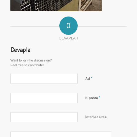
0
CEVAPLAR
Cevapla
Want to join the discussion?
Feel free to contribute!
*
Ad
*
E-posta
İnternet sitesi