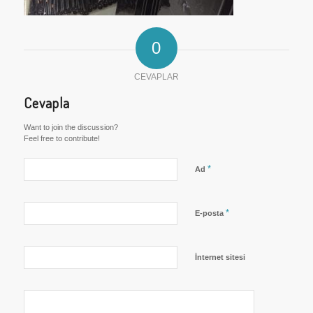
0
CEVAPLAR
Cevapla
Want to join the discussion?
Feel free to contribute!
*
Ad
*
E-posta
İnternet sitesi