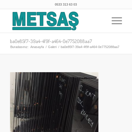
0533 313 63 03
ba0e85f7-39a4-4f9f-a464-0e7752088aa7
Buradasınız:
Anasayfa
/
Galeri
/
ba0e85f7-39a4-4f9f-a464-0e7752088aa7